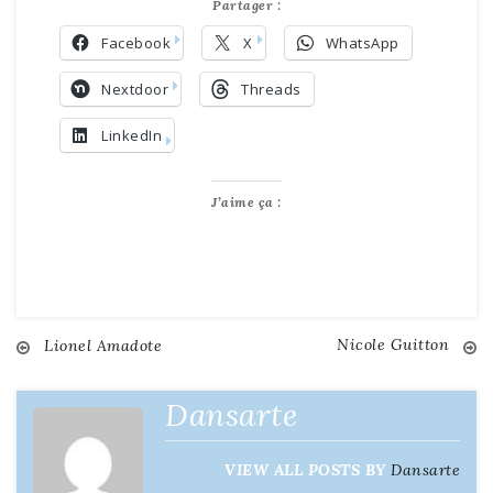
Partager :
Facebook
X
WhatsApp
Nextdoor
Threads
LinkedIn
J’aime ça :
Nicole Guitton
Navigation
Lionel Amadote
de
Dansarte
l’article
VIEW ALL POSTS BY
Dansarte