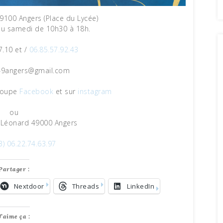
100 Angers (Place du Lycée)
au samedi de 10h30 à 18h.
7.10 et /
06.85.57.92.43
a49angers@gmail.com
groupe
Facebook
et sur
instagram
ou
-Léonard 49000 Angers
3) 06.22.74.63.97
Partager :
Nextdoor
Threads
LinkedIn
J’aime ça :