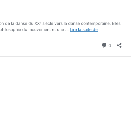
on de la danse du XXᵉ siècle vers la danse contemporaine. Elles
La
e philosophie du mouvement et une …
Lire la suite de
danse
Moderne
Commenta
0
et
Contemporaine